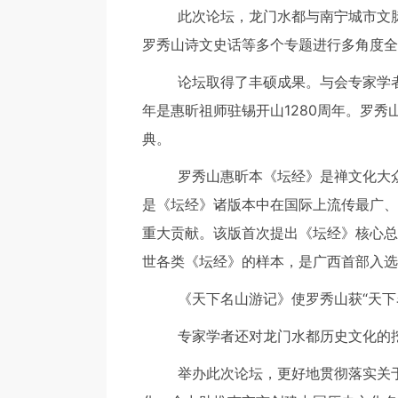
此次论坛，龙门水都与南宁城市文脉，
罗秀山诗文史话等多个专题进行多角度全
论坛取得了丰硕成果。与会专家学者经
年是惠昕祖师驻锡开山1280周年。罗
典。
罗秀山惠昕本《坛经》是禅文化大众化
是《坛经》诸版本中在国际上流传最广、
重大贡献。该版首次提出《坛经》核心总
世各类《坛经》的样本，是广西首部入选
《天下名山游记》使罗秀山获“天下名
专家学者还对龙门水都历史文化的挖
举办此次论坛，更好地贯彻落实关于“